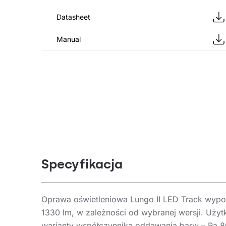
Datasheet
Manual
Specyfikacja
Oprawa oświetleniowa Lungo II LED Track wypos
1330 lm, w zależności od wybranej wersji. Uży
warianty współczynnika oddawania barw – Ra 80