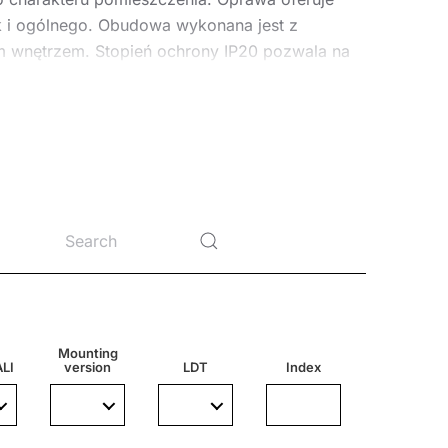
jak i ogólnego. Obudowa wykonana jest z
m wnętrzem. Stopień ochrony IP20 pozwala na
-fazowymi systemami szynoprzewodów,
Mounting
LI
version
LDT
Index