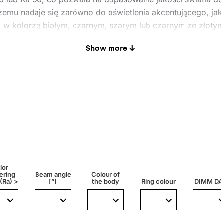
ki czemu nadaje się zarówno do oświetlenia akcentującego, 
 kolorze białym, czarnym, szarym lub czarnym ze złoty
ersja na szynoprzewodzie jest w pełni kompatybilna z 3
Show more ↓
i oświetlenia.
h jak:
 i instytucjonalnych
lor
ering
Beam angle
Colour of
(Ra) >
[°]
the body
Ring colour
DIMM DA