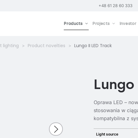
+48 61 28 60 333
Products
Projects
Investor
 lighting
Product novelties
Lungo II LED Track
Lungo 
Oprawa LED – now
stosowania w ciąg
kompatybilna z s
Light source