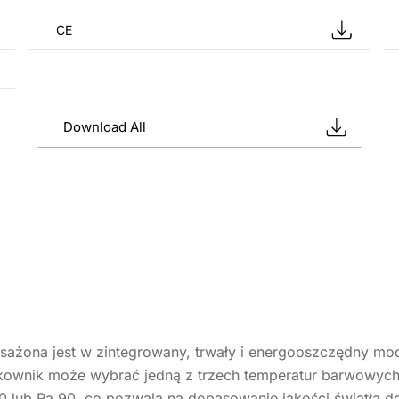
CE
Download All
ażona jest w zintegrowany, trwały i energooszczędny mod
tkownik może wybrać jedną z trzech temperatur barwowych
 lub Ra 90, co pozwala na dopasowanie jakości światła d