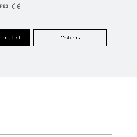
s product
Options