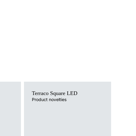
track
736773
track
736865
track
736872
track
736889
track
736896
track
742569
track
742576
track
742583
track
742590
Terraco Square LED
Product novelties
track
742682
track
742699
Light source
LED
track
742705
Colour temperature
3000K