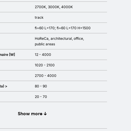
2700K
3000K
4000K
track
fi=60 L=170; fi=60 L=170 H=1500
HoReCa
architectural
office
public areas
naire [W]
12 - 4000
1020 - 2100
2700 - 4000
Ra) >
80 - 90
20 - 70
Show more ↓