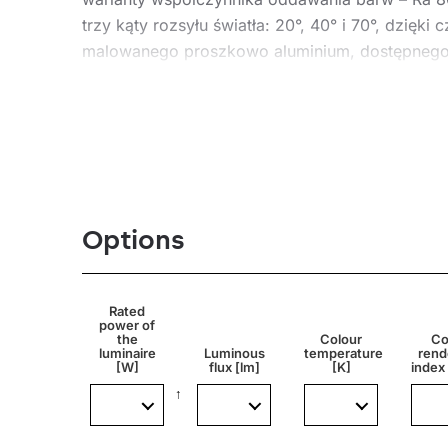
trzy kąty rozsyłu światła: 20°, 40° i 70°, dzię
malowanego proszkowo aluminium, dostępnego w
stosowanie oprawy wewnątrz pomieszczeń, a w
zapewniając elastyczność instalacji i konfiguracj
Aplikacja
Options
Oprawa stosowana jest w pomieszczeniach takic
korytarze i przejścia w budynkach biurowych
Rated
obszary wejściowe i hole
power of
the
Colour
Co
schody
luminaire
Luminous
temperature
rend
obszary recepcyjne
[W]
flux [lm]
[K]
index 